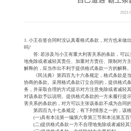
2021-
1. 小王在签合同时没认真看格式条款，对方也未做
吗?
答: 若涉及与小王有重大利害关系的条款，可以
地免除或者减轻其责任、加重对方责任、限制对方
解释的，应当作出不利于提供格式条款一方的解释
《民法典》第四百九十六条规定，格式条款是当
协商的条款。采用格式条款订立合同的，提供格式
务，并采取合理的方式提示对方注意免除或者减轻
对该条款予以说明。提供格式条款的一方未履行提
害关系的条款的，对方可以主张该条款不成为合同
第四百九十七条规定，有下列情形之一的，该格
(一)具有本法第一编第六章第三节和本法第五百
(二)提供格式条款一方不合理地免除或者减轻其