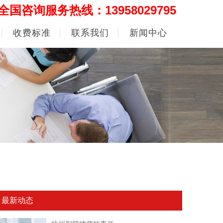
全国咨询服务热线：13958029795
收费标准
联系我们
新闻中心
最新动态