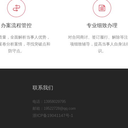
办案流程管控
专业细致办理
质量，全面解析当事人优势，
对合同商讨、签订履行、解除等注
案卷分析案情，寻找突破点和
项细致辅导，提高当事人自身法
防守点。
识。
联系我们
电话：13958029795
邮箱：19522728@qq.com
浙ICP备19041147号-1